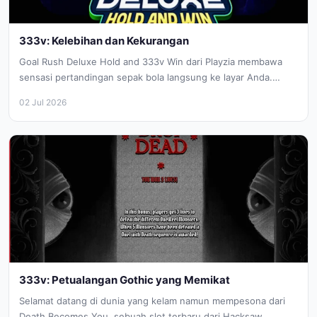
333v: Kelebihan dan Kekurangan
Goal Rush Deluxe Hold and 333v Win dari Playzia membawa
sensasi pertandingan sepak bola langsung ke layar Anda.
Dengan tema...
02 Jul 2026
333v: Petualangan Gothic yang Memikat
Selamat datang di dunia yang kelam namun mempesona dari
Death Becomes You, sebuah slot terbaru dari Hacksaw