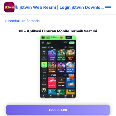
🎯 jktwin Web Resmi | Login jktwin Download Mudah
← Kembali ke Beranda
8II – Aplikasi Hiburan Mobile Terbaik Saat Ini
Unduh APK